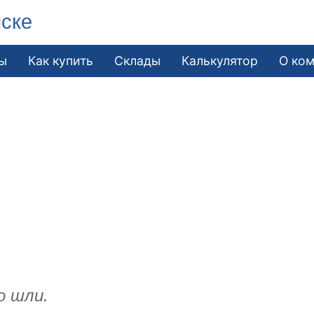
йске
ы
Как купить
Склады
Калькулятор
О ко
о шли.